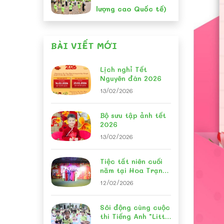
lượng cao Quốc tế)
BÀI VIẾT MỚI
Lịch nghỉ Tết
Nguyên đán 2026
13/02/2026
Bộ sưu tập ảnh tết
2026
13/02/2026
Tiệc tất niên cuối
năm tại Hoa Trạng
Nguyên
12/02/2026
Sôi động cùng cuộc
thi Tiếng Anh "Little