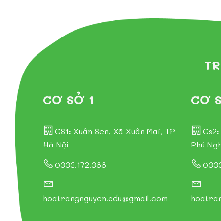
TR
CƠ SỞ 1
CƠ S
CS1: Xuân Sen, Xã Xuân Mai, TP
Cs2:
Hà Nội
Phú Ngh
0333.172.388
0333
hoatrangnguyen.edu@gmail.com
hoatra