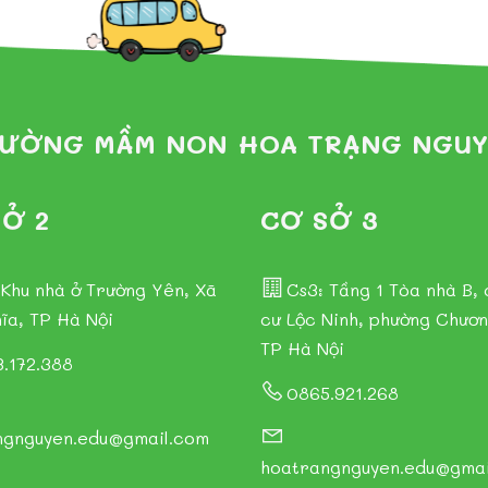
ƯỜNG MẦM NON HOA TRẠNG NGU
Ở 2
CƠ SỞ 3
 Khu nhà ở Trường Yên, Xã
Cs3: Tầng 1 Tòa nhà B,
ĩa, TP Hà Nội
cư Lộc Ninh, phường Chươn
TP Hà Nội
.172.388
0865.921.268
ngnguyen.edu@gmail.com
hoatrangnguyen.edu@gmai