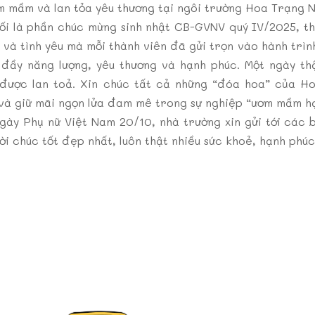
m mầm và lan tỏa yêu thương tại ngôi trường Hoa Trạng 
ối là phần chúc mừng sinh nhật CB-GVNV quý IV/2025, th
 và tình yêu mà mỗi thành viên đã gửi trọn vào hành trì
đầy năng lượng, yêu thương và hạnh phúc. Một ngày thậ
được lan toả. Xin chúc tất cả những “đóa hoa” của Ho
và giữ mãi ngọn lửa đam mê trong sự nghiệp “ươm mầm h
ày Phụ nữ Việt Nam 20/10, nhà trường xin gửi tới các 
lời chúc tốt đẹp nhất, luôn thật nhiều sức khoẻ, hạnh phú