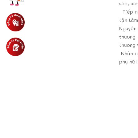
sóc, ươ
Tiếp n
tận tâm
Nguyên 
thương 
thương 
Nhân ng
phụ nữ 