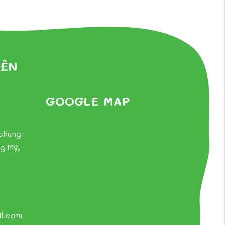
YÊN
GOOGLE MAP
 chung
g Mỹ,
l.com