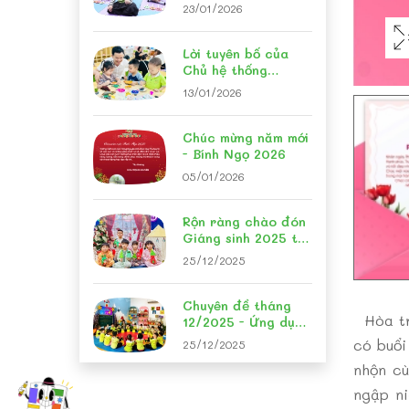
English Stars 2026"
23/01/2026
Lời tuyên bố của
Chủ hệ thống
Trường mầm non
13/01/2026
Hoa Trạng Nguyên
Chúc mừng năm mới
- Bính Ngọ 2026
05/01/2026
Rộn ràng chào đón
Giáng sinh 2025 tại
Hoa Trạng Nguyên
25/12/2025
Chuyên đề tháng
Hòa t
12/2025 - Ứng dụng
phương pháp Steam
có buổi
25/12/2025
chuyên đề 12/2025
nhộn cù
ngập ni