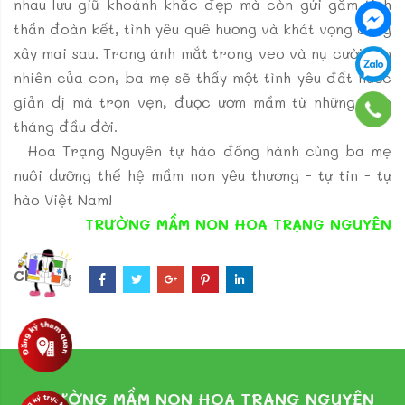
nhau lưu giữ khoảnh khắc đẹp mà còn gửi gắm tinh
thần đoàn kết, tình yêu quê hương và khát vọng dựng
xây mai sau.
Trong ánh mắt trong veo và nụ cười hồn
nhiên của con, ba mẹ sẽ thấy một tình yêu đất nước
giản dị mà trọn vẹn, được ươm mầm từ những năm
tháng đầu đời.
Hoa Trạng Nguyên tự hào đồng hành cùng ba mẹ
nuôi dưỡng thế hệ mầm non yêu thương - tự tin - tự
hào Việt Nam!
TRƯỜNG MẦM NON HOA TRẠNG NGUYÊN
Chia sẻ:
TRƯỜNG MẦM NON HOA TRẠNG NGUYÊN