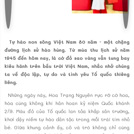
Tự hào non sông Việt Nam 80 năm - một chặng
đường lịch sử hào hùng. Từ mùa thu lịch sử năm
1945 đến hôm nay, lá cờ đỏ sao vàng vẫn tung bay
kiêu hãnh trên bầu trời Việt Nam, nhắc nhở chúng
ta về độc lập, tự do và tình yêu Tổ quốc thiêng
liêng.
Những ngày này, Hoa Trạng Nguyên rực rỡ cờ hoa,
hòa cùng không khí hân hoan kỷ niệm Quốc khánh
2/9. Màu đỏ của Tổ quốc lan tỏa khắp sân trường,
khơi dậy niềm tự hào dân tộc trong mỗi trái tim nhỏ
bé. Giữa khung cảnh ấy, cô và trò không chỉ cùng